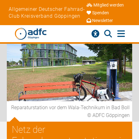
Mitglied werden
Allgemeiner Deutscher Fahrrad-
Spenden
Club Kreisverband Göppingen
Newsletter
Reparaturstation vor dem Wala-Technikum in Bad Boll
© ADFC Göppingen
Netz der