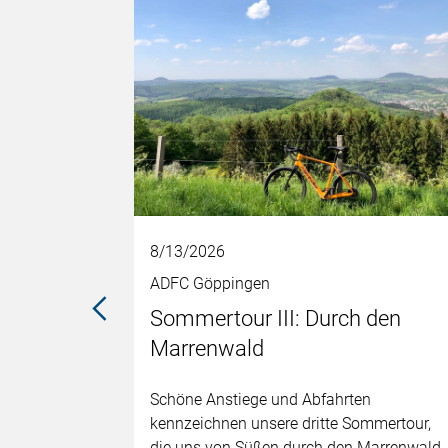
8/13/2026
ADFC Göppingen
chten,
Sommertour III: Durch den
Marrenwald
 bei der
Schöne Anstiege und Abfahrten
kennzeichnen unsere dritte Sommertour,
die uns von Süßen durch den Marrenwald