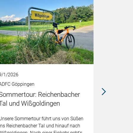
9/1/2026
9/4/2026
ADFC Göppingen
ADFC Göpp
Sommertour: Reichenbacher
Fahrt zu
Tal und Wißgoldingen
Stuttgar
Unsere Sommertour führt uns von Süßen
Die Critical
ins Reichenbacher Tal und hinauf nach
sind die G
Wißgoldingen. Nach einer Einkehr geht's
Blechlawine