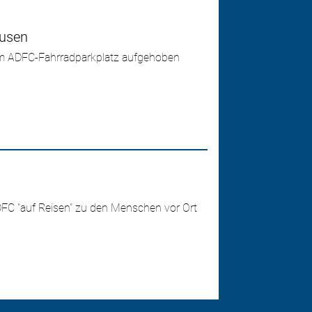
ausen
im ADFC-Fahrradparkplatz aufgehoben
DFC "auf Reisen" zu den Menschen vor Ort