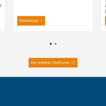
t
weiterlesen
Alle weiteren Radtouren