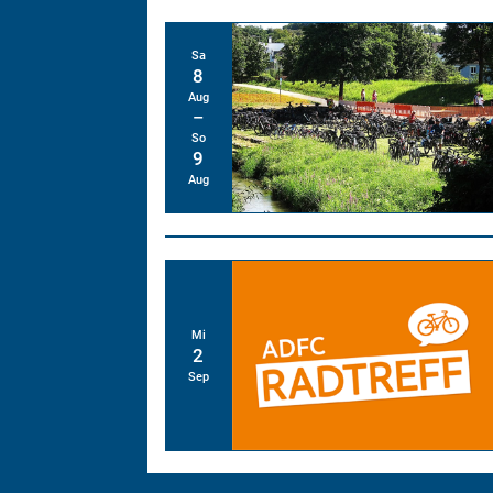
Sa
8
Aug
So
9
Aug
Mi
2
Sep