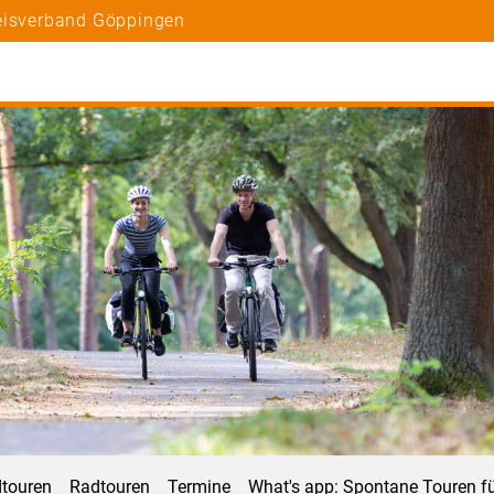
reisverband Göppingen
dtouren
Radtouren
Termine
What's app: Spontane Touren f