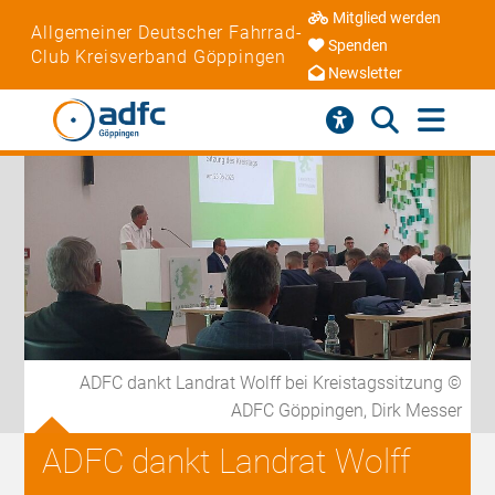
Mitglied werden
Allgemeiner Deutscher Fahrrad-
Spenden
Club Kreisverband Göppingen
Newsletter
ADFC dankt Landrat Wolff bei Kreistagssitzung ©
ADFC Göppingen, Dirk Messer
ADFC dankt Landrat Wolff