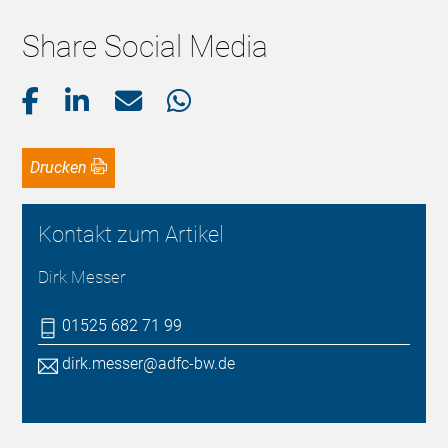
Share Social Media
Drucken
Kontakt zum Artikel
Dirk Messer
01525 682 71 99
dirk.messer@adfc-bw.de