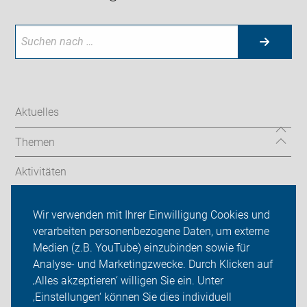
Aktuelles
Themen
Aktivitäten
Termine/Touren
Wir verwenden mit Ihrer Einwilligung Cookies und
verarbeiten personenbezogene Daten, um externe
ADFC Göppingen
Medien (z.B. YouTube) einzubinden sowie für
Analyse- und Marketingzwecke. Durch Klicken auf
Sei dabei
‚Alles akzeptieren‘ willigen Sie ein. Unter
Presse
‚Einstellungen‘ können Sie dies individuell