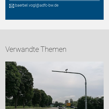
baerbel.vogl@adfc-bw.de
Verwandte Themen