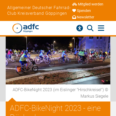
Mitglied werden
Allgemeiner Deutscher Fahrrad-
Spenden
Club Kreisverband Göppingen
Newsletter
ADFC-BikeNight 2023 (im Eislinger "Hirschkreisel") ©
Markus Siegele
ADFC-BikeNight 2023 - eine