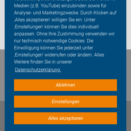
Medien (z.B. YouTube) einzubinden sowie für
Analyse- und Marketingzwecke. Durch Klicken auf
Sei dabei
‚Alles akzeptieren‘ willigen Sie ein. Unter
Presse
‚Einstellungen‘ können Sie dies individuell
anpassen. Ohne Ihre Zustimmung verwenden wir
Login
nur technisch notwendige Cookies. Die
Einwilligung können Sie jederzeit unter
‚Einstellungen‘ widerrufen oder ändern. Alles
Bleiben Sie in Kontakt
Weitere finden Sie in unserer
Datenschutzerklärung.
Ablehnen
Einstellungen
Impressum
Datenschutz
Cookie-Einstellungen
Alles akzeptieren