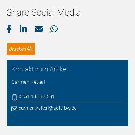
Share Social Media
Drucken
Kontakt zum Artikel
Carmen Ketterl
0151 14 473 691
carmen.ketterl@adfc-bw.de