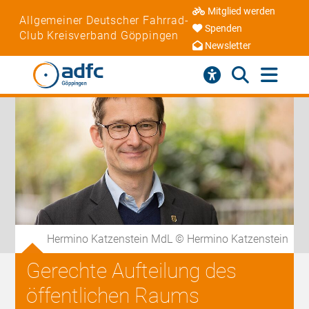
Mitglied werden
Allgemeiner Deutscher Fahrrad-
Spenden
Club Kreisverband Göppingen
Newsletter
Hermino Katzenstein MdL © Hermino Katzenstein
Gerechte Aufteilung des
öffentlichen Raums