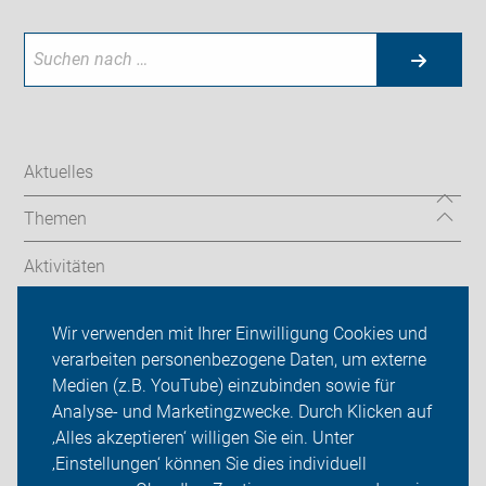
Aktuelles
Themen
Aktivitäten
Termine/Touren
Wir verwenden mit Ihrer Einwilligung Cookies und
verarbeiten personenbezogene Daten, um externe
ADFC Göppingen
Medien (z.B. YouTube) einzubinden sowie für
Analyse- und Marketingzwecke. Durch Klicken auf
Sei dabei
‚Alles akzeptieren‘ willigen Sie ein. Unter
Presse
‚Einstellungen‘ können Sie dies individuell