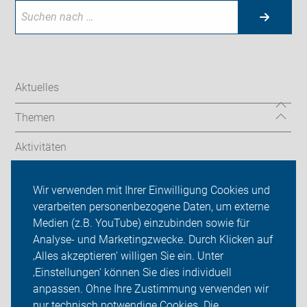
Aktuelles
Themen
Aktivitäten
Termine/Touren
Wir verwenden mit Ihrer Einwilligung Cookies und
verarbeiten personenbezogene Daten, um externe
ADFC Göppingen
Medien (z.B. YouTube) einzubinden sowie für
Analyse- und Marketingzwecke. Durch Klicken auf
Sei dabei
‚Alles akzeptieren‘ willigen Sie ein. Unter
Presse
‚Einstellungen‘ können Sie dies individuell
anpassen. Ohne Ihre Zustimmung verwenden wir
Login
nur technisch notwendige Cookies. Die