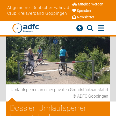
Mitglied werden
Allgemeiner Deutscher Fahrrad-
Spenden
Club Kreisverband Göppingen
Newsletter
Umlaufsperren an einer privaten Grundstücksausfahrt
© ADFC Göppingen
Dossier: Umlaufsperren