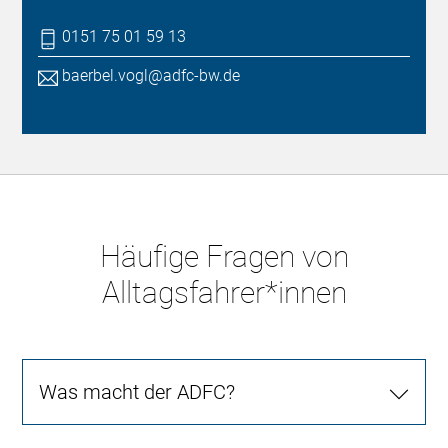
0151 75 01 59 13
baerbel.vogl@adfc-bw.de
Häufige Fragen von
Alltagsfahrer*innen
Was macht der ADFC?