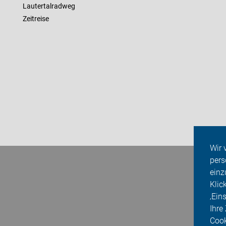
Lautertalradweg
Zeitreise
Wir 
pers
einz
Klic
‚Ein
Ihre
Cook