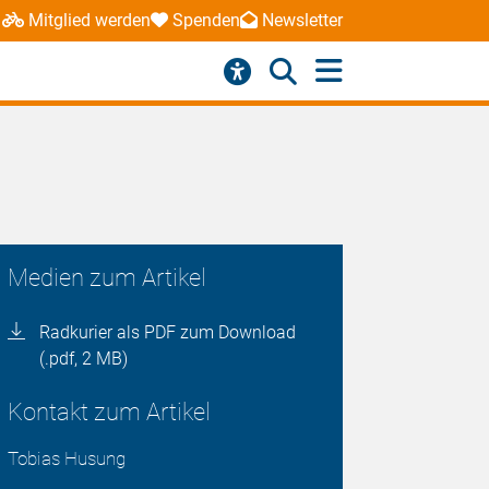
Mitglied werden
Spenden
Newsletter
Medien zum Artikel
Radkurier als PDF zum Download
(.pdf, 2 MB)
Kontakt zum Artikel
Tobias Husung