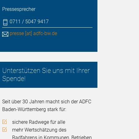
Pressesprecher
0711 / 5047 9417
presse [at] adfc-bw.de
Unterstützen Sie uns mit Ihrer
Spende!
Seit über 30 Jahren macht sich der ADFC
Baden-Württemberg stark für:
sichere Radwege für alle
mehr Wertschätzung des
Radfahrens in Kommunen, Betrieben