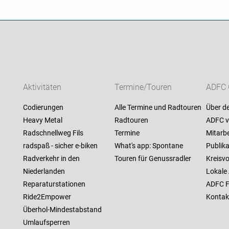
Aktivitäten
Termine/Touren
ADFC 
Codierungen
Alle Termine und Radtouren
Über d
Heavy Metal
Radtouren
ADFC v
Radschnellweg Fils
Termine
Mitarbe
radspaß - sicher e-biken
What's app: Spontane
Publik
Radverkehr in den
Touren für Genussradler
Kreisv
Niederlanden
Lokale
Reparaturstationen
ADFC F
Ride2Empower
Kontak
Überhol-Mindestabstand
Umlaufsperren