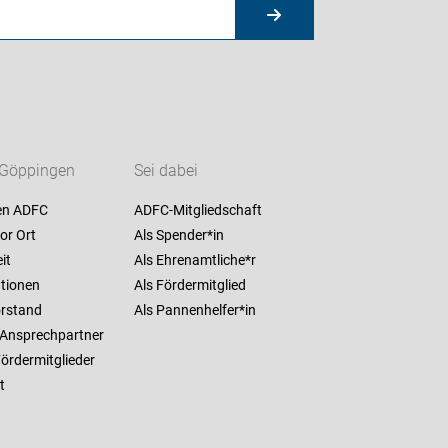
Göppingen
Sei dabei
en ADFC
ADFC-Mitgliedschaft
or Ort
Als Spender*in
it
Als Ehrenamtliche*r
ationen
Als Fördermitglied
orstand
Als Pannenhelfer*in
 Ansprechpartner
ördermitglieder
t