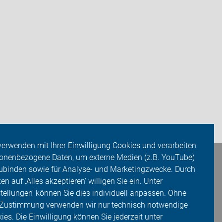
verwenden mit Ihrer Einwilligung Cookies und verarbeiten
onenbezogene Daten, um externe Medien (z.B. YouTube)
ubinden sowie für Analyse- und Marketingzwecke. Durch
ken auf ‚Alles akzeptieren‘ willigen Sie ein. Unter
stellungen‘ können Sie dies individuell anpassen. Ohne
 Zustimmung verwenden wir nur technisch notwendige
ies. Die Einwilligung können Sie jederzeit unter